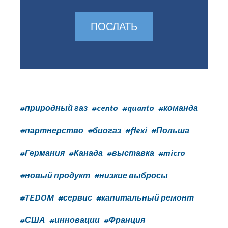
пустым.
#природный газ
#cento
#quanto
#команда
#партнерство
#биогаз
#flexi
#Польша
#Германия
#Канада
#выставка
#micro
#новый продукт
#низкие выбросы
#TEDOM
#сервис
#капитальный ремонт
#США
#инновации
#Франция